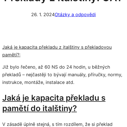
26. 1. 2024
Otázky a odpovědi
Jaká je kapacita překladu z italštiny s překladovou
pamětí?:
Již bylo řečeno, až 60 NS do 24 hodin, u běžných
překladů – nejčastěji to bývají manuály, příručky, normy,
instrukce, montáže, instalace atd.
Jaká je kapacita překladu s
pamětí do italštiny?
V zásadě úplně stejná, s tím rozdílem, že si překlad