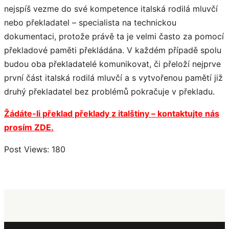
nejspíš vezme do své kompetence italská rodilá mluvčí
nebo překladatel – specialista na technickou
dokumentaci, protože právě ta je velmi často za pomocí
překladové paměti překládána. V každém případě spolu
budou oba překladatelé komunikovat, či přeloží nejprve
první část italská rodilá mluvčí a s vytvořenou pamětí již
druhý překladatel bez problémů pokračuje v překladu.
Žádáte-li překlad překlady z italštiny – kontaktujte nás
prosím ZDE.
Post Views:
180