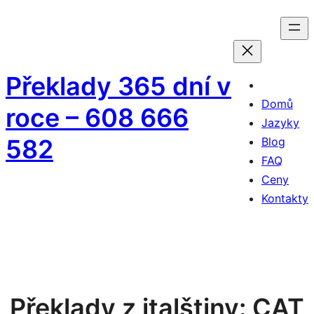
Přeskočit
na
obsah
Překlady 365 dní v
Domů
roce – 608 666
Jazyky
582
Blog
FAQ
Ceny
Kontakty
Překlady z italštiny: CAT